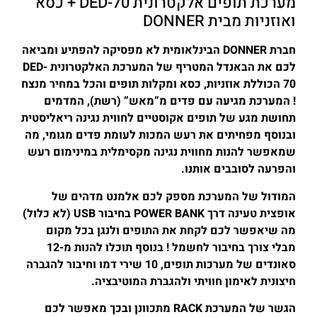
מערכת תופים אלקטרונית DED-70 + כסא
ואוזניות מבית DONNER
חברת DONNER הבינלאומית לא מפסיקה להפתיע ומביאה
לכם את הבאנדל המטריף של המערכת האלקטרונית DED-
70 הכוללת אוזניות, כסא ומקלות תופים והכל במחיר מנצח
! המערכת מגיעה עם פדים מ”מאש” (רשת), המדמים
תחושת מגע של תופים אקוסטיים לחווית נגינה ריאליסטית
ובנוסף מפחיתים את רעש המכות לעומת פדים מגומי, מה
שמאפשר להנות מחווית נגינה מקסימלית במינימום רעש
והפרעה לסובבים אותנו.
המודול של המערכת מספק לכם אלמנט מדהים של
אופצית טעינה דרך POWER BANK בחיבור USB (לא כלול)
מה שיאפשר לכם לקחת את התופים ולנגן בכל מקום
מבלי צורך בחיבור לחשמל ! בנוסף תוכלו להנות מ-12
סאונדים של מערכות תופים, 10 שירי דמו וחיבור להגברה
חיצונית לאימון חוויתי ולהגברת המוטיבציה.
הגשר של המערכת RACK מתכוונן ובכך מאפשר לכם