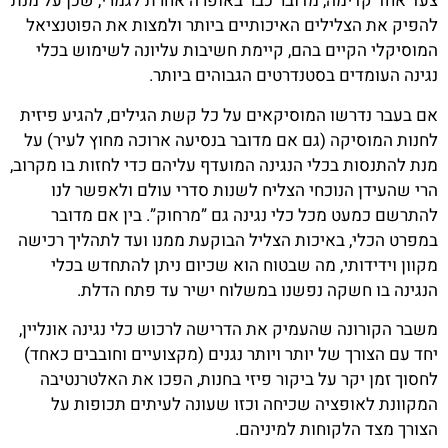
צעד אחד קדימה, מדובר כבר באופרה אחרת לגמרי, שכן על מנת
להפיק את הצלילים האיכותיים ביותר ולמצות את הפוטנציאל
המוסיקלי הקיים בהם, קיימת חשיבות עליונה לשימוש בכלי
נגינה העומדים בסטנדרטים הגבוהים ביותר.
אם בעבר נדרשו המוסיקאים על כל קשת הגילים, להגיע פיזית
לחנות המוסיקה (גם אם מדובר בנסיעה ארוכה מחוץ לעיר) על
מנת להתנסות בכלי הנגינה המועדף עליהם כדי לחזות בו מקרוב,
הרי שהעידן הנוכחי הצליח לשנות סדרי עולם ולאפשר לנו
להתרשם כמעט מכל כלי נגינה גם ”מרחוק”. בין אם מדובר
במפרט הכלי, באיכות הצליל הבוקעת ממנו ועד לתהליך רכישה
מקוון וידידותי, מה שבטוח הוא שכיום ניתן להתחדש בכלי
הנגינה בו חשקה נפשנו במשלוח ישיר עד פתח הדלת.
משבר הקורונה שהעמיק את הדרישה לרכוש כלי נגינה אונליין,
יחד עם הצורך של יותר ויותר נגנים (מקצועיים וחובבים כאחד)
לחסוך זמן יקר על ביקור פיזי בחנות, הפכו את האלטרנטיבה
המקוונת לאופציה שכיחה וכזו שעונה לעיתים תכופות על
הצורך מצד הלקוחות למיניהם.