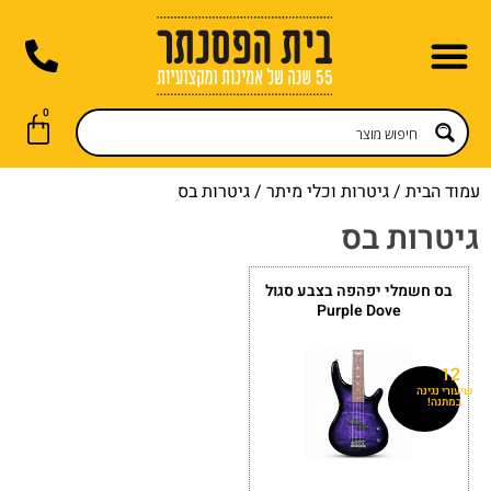
לתוכן
0
תופים וכלי הקשה
חנות אונליין
השכרת פסנתר
כלי נשיפה
שירות תיקונים
חדשות ועדכונים
גיטרות וכלי מיתר
קלידים דיגיטליים
עמוד הבית
/
גיטרות וכלי מיתר
/ גיטרות בס
גיטרות בס
בס חשמלי יפהפה בצבע סגול
Purple Dove
12
שיעורי נגינה
במתנה!