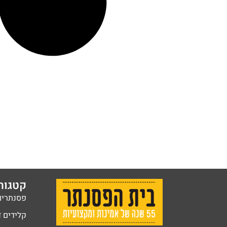
קטגורי
פסנתרים
קלידים ד