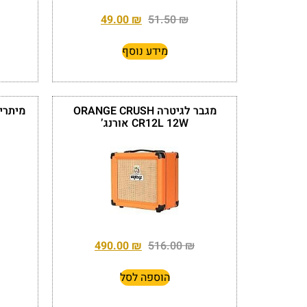
49.00
₪
51.50
₪
מידע נוסף
מגבר לגיטרה ORANGE CRUSH
CR12L 12W אורנג’
490.00
₪
516.00
₪
הוספה לסל