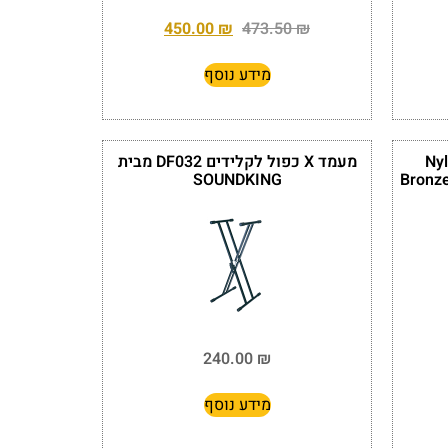
450.00
₪
473.50
₪
מידע נוסף
ה קלאסית Nylon
מעמד X כפול לקלידים DF032 מבית
SOUNDKING
Bronze
240.00
₪
מידע נוסף